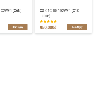
1C2WFR (C6N)
CS-C1C-D0-1D2WFR (C1C
1080P)
đ
950,000
đ
Xem Ngay
Xem Ngay