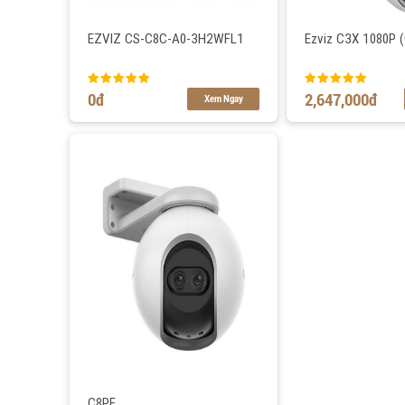
EZVIZ CS-C8C-A0-3H2WFL1
Ezviz C3X 1080P 
0
đ
2,647,000
đ
Xem Ngay
C8PF